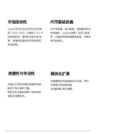
市场流动性
代币基础设施
CiaoAI 在中心化与去中心化交易
从代币创建、链上管理，到批量空投与
所（CEX / DEX）上提供 7×24 小
钱包操作，CiaoTool 提供一站式工具支
时持续支持，维持充足的订单深
持，让复杂流程变得简单直观，无需任
度、合理的价差结构与稳定的交
何代码能力。
易活跃度。
便捷性与专业性
模块化扩展
功能模块支持自由组合与定制，用户
可视化工作流与简化的操作流程
可根据不同运营场景
降低了链上操作门槛，
灵活配置工具与策略。
同时为专业团队提供了足够的灵
活性与深度支持。