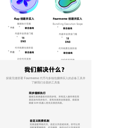
Flap 创建并买入
Fourmeme 创建并买入
捆绑执行范围
Bundling Execution Scope
外盘
联合曲线
联合曲线
内盘毕业资金门槛
内盘毕业资金门槛
16
18
BNB
BNB
代币税费生效阶段
代币税费生效阶段
外盘
联合曲线
联合曲线
计价代币支持
计价代币支持
BN
USDT
BN
USD1
B
B
我们解决什么？
USD1
UUSD
UUSD
0̶.̶0̶2̶5̶ 0.02 BNB / 每地址
探索无缝部署 Fourmeme 代币与多钱包捆绑买入的必备工具并
0̶.̶0̶2̶5̶ 0.02 BNB / 每地址
了解我们全面的工具集
创建代币并买入
创建代币并买入
同步捆绑执行
捆绑交易具备绝对的同步性，所有买入操作将在同
意区块内同步执行，若有失败则全部退回，彻底消
除被 EVM 机器人抢先交易的风险。
自定义税费机制
完美适配带税代币，自定义开启或关闭。你可以灵
活配置营销钱包、代币销毁、持币分红以及添加流