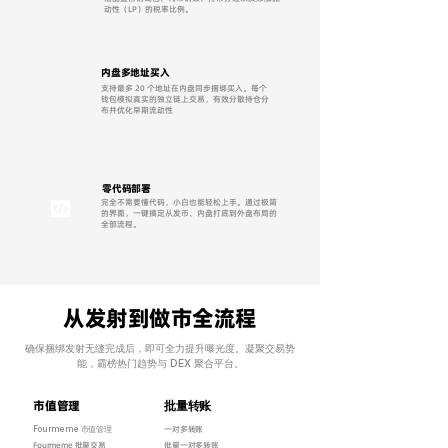
动性（LP）的税率比例。
内盘多地址买入
支持最多 20 个地址在内盘同步捆绑买入。每个
钱包模拟真实的独立链上交易，有效分散持仓分
布并优化早期流动性
零代码部署
完全不需要懂代码，小白也能轻松上手。通过极简
的界面，一键搞定从发币、内盘打底到外盘布局的
全部流程。
​从发射到做市全流程
确保捆绑发射无缝完成后，即可全力提升曝光度。凝聚交易势
能，霸榜热门趋势与 DEX 聚合平台。
​市值管理
批量转账
Fourmeme 市值管理
一对多转账
Fourmeme 批量交易
批量一对多转账