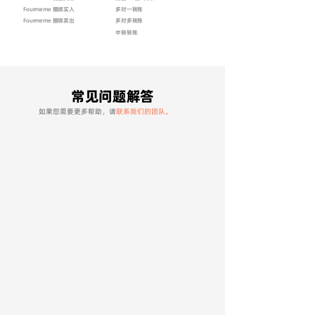
Fourmeme 捆绑买入
多对一转账
Fourmeme 捆绑卖出
多对多转账
中转转账
​常见问题解答
如果您需要更多帮助，
请
联系我们的团队
。