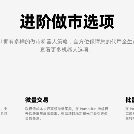
进阶做市选项
Tool 拥有多样的做市机器人策略，全方位保障您的代币全
​查看更多机器人选项。
微量交易
批
扰。支
以极低成本执行高频微量买卖，在 Pump.fun 持续提
在 
交易频
升活跃度与展示频率，帮助项目稳定曝光并吸引更多
完成
自然关注。
金转