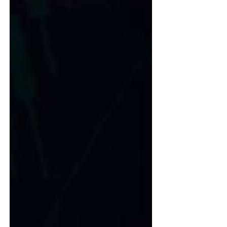
垒以及去中心化交易所的规则，依然是
难以逾越的鸿沟。 CiaoTool 作为一款
无代码、一站式的 Web3 开发者工具 ，
我们将摒弃晦涩难懂的技术术语，以结
构化、通俗易懂的方式，全面拆解从 0
到 1 创建代币的底层逻辑与实操步骤。
您将能够规避常识性陷阱，以最低的成
本和最清晰的路径，顺利完成加密货币
的发行与长效运营。 第一章：发币前置
认知与基础筹备 在动手之前，我们先花
3 分钟把最核心的常识弄清楚。只有底
子打牢了，后面才不会稀里糊涂地踩
坑。 一、 新手必须知道的 12 个常识 什
么是发币？ 就是 在现成的公链网络上，
比如大家熟知的Solana链、币安链
BSC，创建一个代币 。你可以自由定义
这个代币的名称、发行数量等，你就是
它的创始人。 应该选哪条链发币？ 现在
市面上有很多条链，比如 BSC（币安