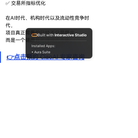
✅ 交易所指标优化
在AI时代、机构时代以及流动性竞争时
代，
项目真正需要的已经不只是曝光。
Built with
Interactive Studio
而是一个健康且可持续的市场。
Installed Apps:
• Aura Suite
👉点击预约 CiaoAI 专家咨询
结语
2026年的加密市场正在发生变化。
叙事依然重要。
营销依然重要。
社区依然重要。
但决定一个项目能否长期存活的，往往
不是这些。
而是当市场热度消退之后，
是否依然拥有足够健康的流动性。