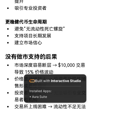
提升
吸引专业投资者
更稳健代币生命周期
避免“无流动性死亡螺旋”
支持项目长期发展
建立市场信心
没有做市支持的后果
市场深度容易断层 → $10,000 交易
导致 15% 价格波动
价格波动被放大 → 投资者恐慌性抛
Built with
Interactive Studio
售形成恶性循环
Installed Apps:
投资者信心受损 → 无法吸引专业交
• Aura Suite
易者和机构
交易所上线困难 → 流动性不足无法
满足 CEX 要求
CiaoAI 的实力背书