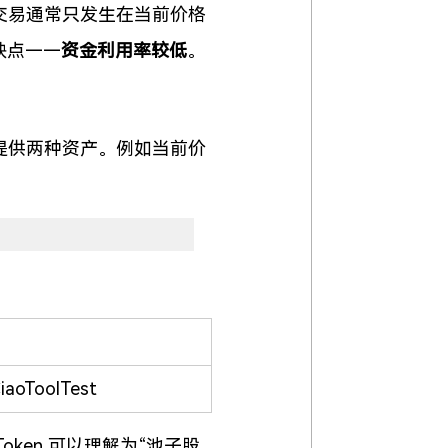
际交易通常只发生在当前价格
缺点——
资金利用率较低
。
例提供两种资产。例如当前价
iaoToolTest
oken 可以理解为“池子股