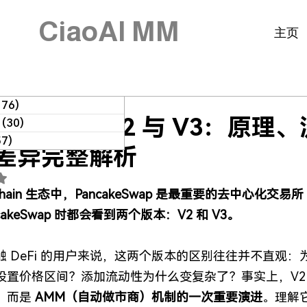
CiaoAI MM
主页
176)
176 篇文章
cakeSwap V2 与 V3：原
(30)
30 篇文章
57)
57 篇文章
差异完整解析
 NaN（最高為 5 顆星）。
 Chain 生态中，PancakeSwap 是最重要的去中心化
cakeSwap 时都会看到两个版本：V2 和 V3。
触 DeFi 的用户来说，这两个版本的区别往往并不直观：
设置价格区间？添加流动性为什么变复杂了？事实上，V2 与
，而是 
AMM（自动做市商）机制的一次重要演进
。理解