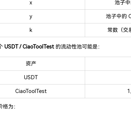
x
池子中的
y
池子中的 Ci
k
常数（交
 
USDT / CiaoToolTest
 的流动性池可能是：
资产
USDT
CiaoToolTest
1
价格为：