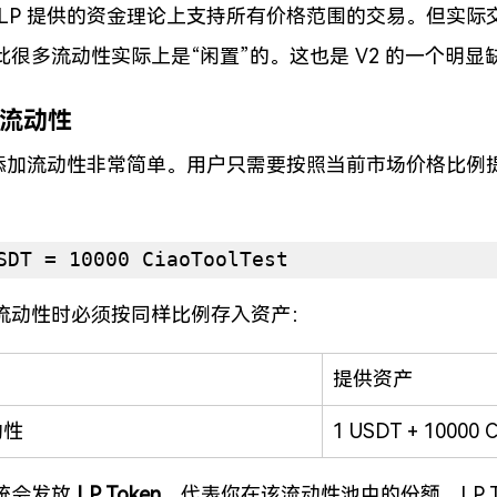
 LP 提供的资金理论上支持所有价格范围的交易。但实
此很多流动性实际上是“闲置”的。这也是 V2 的一个明显
加流动性
 中添加流动性非常简单。用户只需要按照当前市场价格比
SDT = 10000 CiaoToolTest
流动性时必须按同样比例存入资产：
提供资产
动性
1 USDT + 10000 C
统会发放 
LP Token
，代表你在该流动性池中的份额。LP T