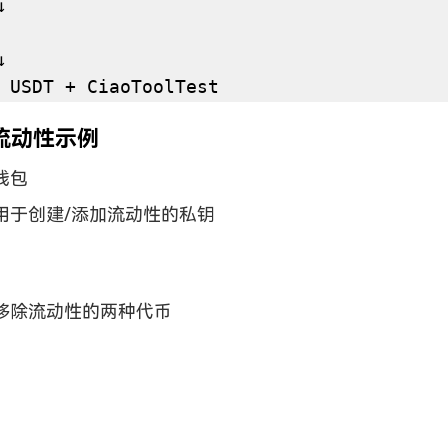
USDT + CiaoToolTest
流动性示例
钱包
用于创建/添加流动性的私钥
移除流动性的两种代币