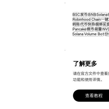
BSC
发币
BNB
Solana
Robinhood Chain
一键
转账
代币快照
捆绑买
Pancake
做市
刷量
NV
Solana Volume Bot
分
​了解更多
请在官方文件中查看
功能和使用详情。​
查看教程