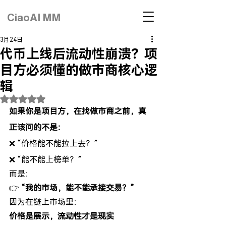
CiaoAI MM
3月24日
代币上线后流动性崩溃？项
目方必须懂的做市商核心逻
辑
評等為 NaN（最高為 5 顆星）。
如果你是项目方，在找做市商之前，真
正该问的不是：
❌ “价格能不能拉上去？”
❌ “能不能上榜单？”
而是：
👉 
“我的市场，能不能承接交易？”
因为在链上市场里：
价格是展示，流动性才是现实