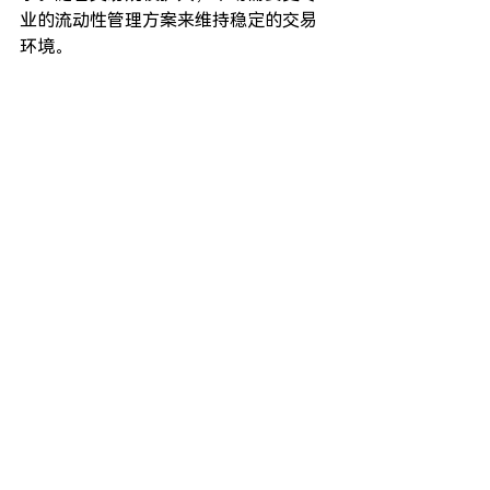
业的流动性管理方案来维持稳定的交易
环境。
这也是为什么越来越多项目开始与专业
做市团队合作。
以 CiaoAI MM 为例，我们专注于为加密
项目提供智能化流动性管理与做市服
务，帮助项目在不同发展阶段建立更健
康的市场结构。
我们的服务包括：
订单簿深度优化
买卖价差控制
流动性管理
多交易所做市支持
风险监控与策略调整
项目上市前后的流动性规划
与传统做市模式不同，CiaoAI MM 更关
注长期市场健康度，而非短期交易数
据。我们的目标不是制造虚假的繁荣，