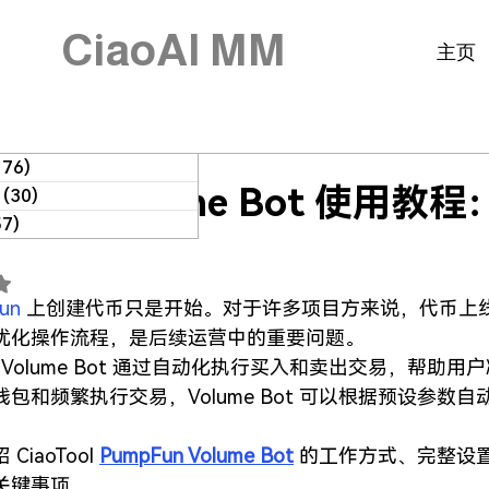
CiaoAI MM
主页
176)
176 篇文章
pFun Volume Bot 使用
(30)
30 篇文章
57)
57 篇文章
 NaN（最高為 5 顆星）。
un
 上创建代币只是开始。对于许多项目方来说，代币上
优化操作流程，是后续运营中的重要问题。
un Volume Bot 通过自动化执行买入和卖出交易，帮
包和频繁执行交易，Volume Bot 可以根据预设参数
iaoTool 
PumpFun Volume Bot
 的工作方式、完整设
关键事项。