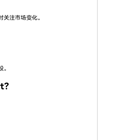
时关注市场变化。
设。
ot？