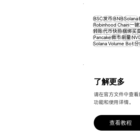
BSC
发币
BNB
Solana
Robinhood Chain
一键
转账
代币快照
捆绑买
Pancake
做市
刷量
NV
Solana Volume Bot
分
​了解更多
请在官方文件中查看
功能和使用详情。​
查看教程